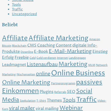
Tools
Traffic
Uncategorized
Beliebt
Affiliate
Affiliate Marketing
Amazon
CMS
Coaching
Content
digitale Info-
Bitcoin
Blockchain
E-Mail-Marketing
Produkte
E-Book
Einstieg
Downline
Erfolg
Freebie
Geld
Geld verdienen
Internet
Landingpage
Marketing
Listenaufbau
Leadmagnet
MLM
Network
Online Business
online
Marketing
Nischenseiten
passives
Online Marketing
Partnerprogramm
Einkommen
Social
Plugins
SEO
Referrals
Traffic
Media
Tools
Themes
Spekulation
T-Shirt
Video-
Webinar
viral mailer
viral mailing
Kurs