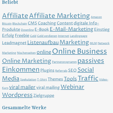
Beliebt
Affiliate
Affiliate Marketing
Amazon
CMS
Coaching
Content
digitale Info-
Bitcoin
Blockchain
E-Mail-Marketing
Produkte
E-Book
Einstieg
Downline
Erfolg
Freebie
Geld
Geld verdienen
Internet
Landingpage
Marketing
Listenaufbau
Leadmagnet
MLM
Network
Online Business
online
Marketing
Nischenseiten
passives
Online Marketing
Partnerprogramm
Einkommen
Social
Plugins
SEO
Referrals
Traffic
Media
Tools
Themes
Spekulation
T-Shirt
Video-
Webinar
viral mailer
viral mailing
Kurs
Wordpress
Zielgruppe
Gesammelte Werke