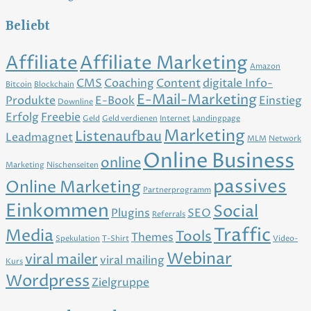
Beliebt
Affiliate
Affiliate Marketing
Amazon
CMS
Coaching
Content
digitale Info-
Bitcoin
Blockchain
E-Mail-Marketing
Produkte
E-Book
Einstieg
Downline
Erfolg
Freebie
Geld
Geld verdienen
Internet
Landingpage
Marketing
Listenaufbau
Leadmagnet
MLM
Network
Online Business
online
Marketing
Nischenseiten
passives
Online Marketing
Partnerprogramm
Einkommen
Social
Plugins
SEO
Referrals
Traffic
Media
Tools
Themes
Spekulation
T-Shirt
Video-
Webinar
viral mailer
viral mailing
Kurs
Wordpress
Zielgruppe