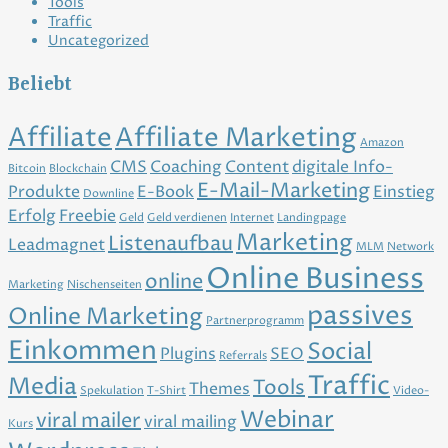
Tools
Traffic
Uncategorized
Beliebt
Affiliate
Affiliate Marketing
Amazon
CMS
Coaching
Content
digitale Info-
Bitcoin
Blockchain
E-Mail-Marketing
Produkte
E-Book
Einstieg
Downline
Erfolg
Freebie
Geld
Geld verdienen
Internet
Landingpage
Marketing
Listenaufbau
Leadmagnet
MLM
Network
Online Business
online
Marketing
Nischenseiten
passives
Online Marketing
Partnerprogramm
Einkommen
Social
Plugins
SEO
Referrals
Traffic
Media
Tools
Themes
Spekulation
T-Shirt
Video-
Webinar
viral mailer
viral mailing
Kurs